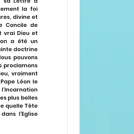
 sa Lettre à 
ement la foi 
es, divine et 
e Concile de 
 vrai Dieu et 
on a été un 
inte doctrine 
Nous pouvons 
s proclamons 
eu, vraiment 
Pape Léon le 
l'Incarnation 
s plus belles 
e quelle Tête 
ns l’Eglise 