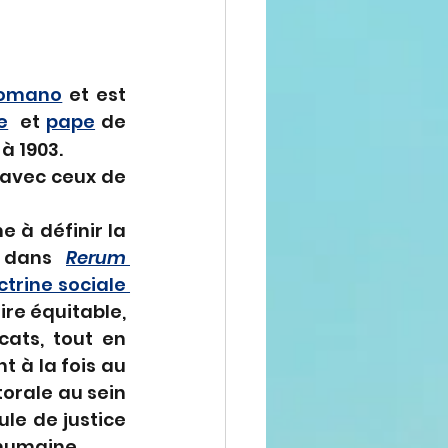
Romano
 et est 
e
  et 
pape
 de 
 à 1903.
 avec ceux de 
e à définir la 
 dans 
Rerum 
trine sociale 
aire équitable, 
ats, tout en 
t à la fois au 
orale au sein 
le de justice 
 humaine.