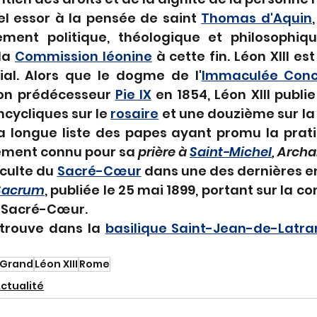
el essor à la pensée de saint 
Thomas d'Aquin
ent politique, théologique et philosophique
la 
Commission léonine
 à cette fin. Léon XIII est
al.
Alors que le dogme de l'
Immaculée Conc
on prédécesseur 
Pie IX
 en 1854, Léon XIII publi
cycliques sur le 
rosaire
 et une douzième sur la
la longue liste des papes ayant promu la prati
alement connu pour sa 
prière à 
Saint-Michel
, Arch
 culte du 
Sacré-Cœur
 dans une des dernières e
Sacrum
, publiée le 25 mai 1899, portant sur la c
 Sacré-Cœur.
trouve dans la 
basilique Saint-Jean-de-Latra
 Grand
Léon XIII
Rome
ctualité