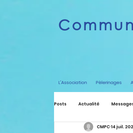
Communi
L'Association
Pèlerinages
Posts
Actualité
Messages 
CMPC
14 juil. 20
Spiritualité
Enseigneme