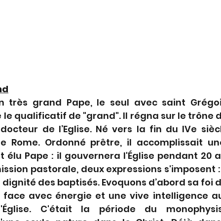
nd
n très grand Pape, le seul avec saint Grégoi
le qualificatif de "grand". Il régna sur le trône d
 docteur de l’Eglise. Né vers la fin du IVe siècl
e Rome. Ordonné prêtre, il accomplissait un
t élu Pape : il gouvernera l'Église pendant 20 
ission pastorale, deux expressions s'imposent : 
dignité des baptisés. Evoquons d’abord sa foi dan
t face avec énergie et une vive intelligence a
l'Église. C'était la période du monophys