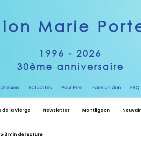
on Marie Porte
1996 - 2026
30ème anniversaire
Adhésion
Actualités
Pour Prier
Faire un don
FAQ
de la Vierge
Newsletter
Montligeon
Neuvai
25
3 min de lecture
nt