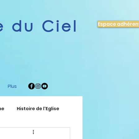
 du Ciel
Espace adhéren
Plus
ne
Histoire de l'Eglise