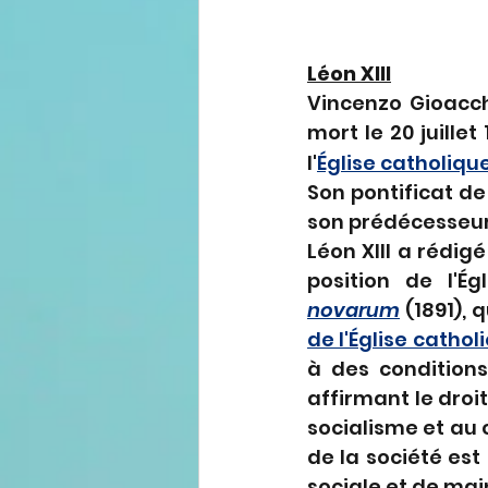
Léon XIII
Vincenzo Gioacch
mort le 20 juillet 
l'
Église catholiqu
Son pontificat de 
son prédécesseur
Léon XIII a rédigé
position de l'
novarum
 (1891),
de l'Église cathol
à des conditions
affirmant le droit
socialisme et au c
de la société est 
sociale et de mai