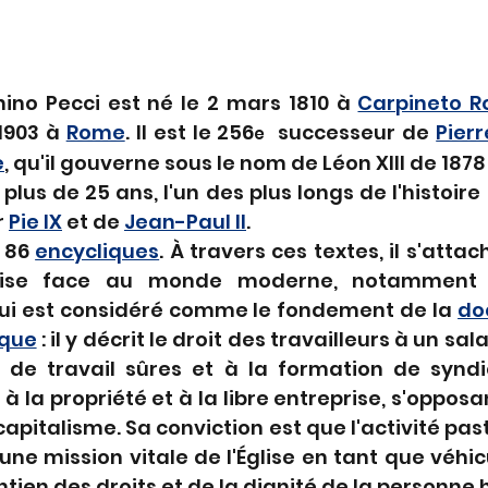
ino Pecci est né le 2 mars 1810 à 
Carpineto 
1903 à 
Rome
. Il est le 256
  successeur de 
Pierr
e
e
, qu'il gouverne sous le nom de Léon XIII de 1878
plus de 25 ans, l'un des plus longs de l'histoire
 
Pie IX
 et de 
Jean-Paul II
.
 86 
encycliques
. À travers ces textes, il s'attach
Église face au monde moderne, notamment
 qui est considéré comme le fondement de la 
doc
ique
 : il y décrit le droit des travailleurs à un sal
 de travail sûres et à la formation de syndic
 à la propriété et à la libre entreprise, s'opposan
apitalisme. Sa conviction est que l'activité past
une mission vitale de l'Église en tant que véhicu
ntien des droits et de la dignité de la personne