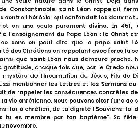
'une seule nature dans le Christ. Déjà dans
de Constantinople, saint Léon rappelait ferm
 contre l'hérésie  qui confondait les deux natur
ist en une seule purement divine. En 451, l
ie l'enseignement du Pape Léon : le Christ est
ce sens on peut dire que le pape saint Lé
ité des Chrétiens en rappelant avec force la sa
st ainsi que saint Léon nous demeure proche. 
c gratitude, chaque fois que, par le Credo nou
 mystère de l'Incarnation de Jésus, Fils de Di
ussi mentionner les Lettres et les Sermons du 
ait de rappeler les conséquences concrètes de 
la vie chrétienne. Nous pouvons citer l'une de se
s-toi, ô chrétien, de ta dignité ! Souviens-toi d
s tu es membre par ton baptême". Sa fête da
e 10 novembre.