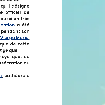
, qu'il désigne 
 officiel de 
 aussi un très 
eption
 a été 
e pendant son 
 
Vierge Marie
, 
que de cette 
ange
 que
ncycliques de 
onsécration du 
n
, cathédrale 