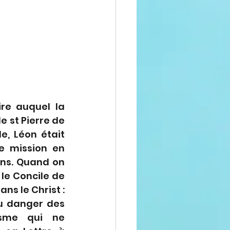
re auquel la 
e st Pierre de 
e, Léon était 
e mission en 
ans. Quand on 
le Concile de 
s le Christ : 
u danger des 
isme qui ne 