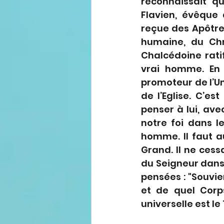
reconnaissait qu
Flavien, évêque 
reçue des Apôtres
humaine, du Chr
Chalcédoine ratif
vrai homme. En 
promoteur de l’Un
de l’Eglise. C’e
penser à lui, ave
notre foi dans le
homme. Il faut a
Grand. Il ne cess
du Seigneur dans 
pensées : "Souvien
et de quel Corp
universelle est l