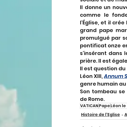
Il donne un nouv
comme le fondem
l'Église, et il crée 
grand pape mari
promulgué par s
pontificat onze en
s'insérant dans 
prière. Il est ég
Il est question du
Léon XIII, 
Annum 
genre humain au
Son tombeau se 
de Rome.
VATICAN
Pape
Léon le
Histoire de l'Eglise
A