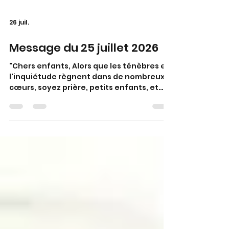
26 juil.
Message du 25 juillet 2026
"Chers enfants, Alors que les ténèbres et
l'inquiétude règnent dans de nombreux
cœurs, soyez prière, petits enfants, et
mes mains étendues d’amour. Petits
enfants, mettez la Sainte Écriture dans
un lieu visible dans votre famille et lisez-
la, qu'elle soit pour vous un
encouragement à la conversion et à une
vie nouvelle, car Satan est fort et il séduit
les cœurs. A travers mon cœur maternel,
je désire confier vos cœurs au Cœur de
mon Fils Jésus, afin que lui, le Ressuscité,
rè