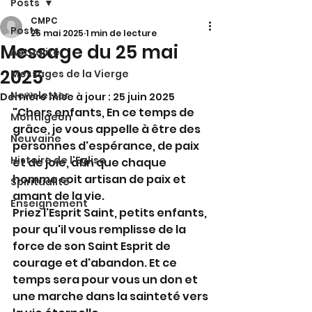
Posts
CMPC
Posts
25 mai 2025
1 min de lecture
Message du 25 mai
Actualité
2025
Messages de la Vierge
Newsletter
Dernière mise à jour :
25 juin 2025
"Chers enfants, En ce temps de 
Montligeon
grâce, je vous appelle à être des 
Neuvaine
personnes d'espérance, de paix 
Histoire de l'Eglise
et de joie, afin que chaque 
homme soit artisan de paix et 
Spiritualité
amant de la vie. 
Enseignement
Priez l'Esprit Saint, petits enfants, 
pour qu'il vous remplisse de la 
force de son Saint Esprit de 
courage et d'abandon. Et ce 
temps sera pour vous un don et 
une marche dans la sainteté vers 