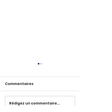
Commentaires
Rédigez un commentaire...
Message du 25 mars
Message du 25
2025
2025