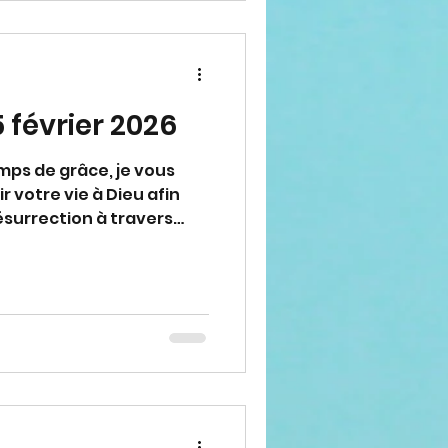
 février 2026
r votre vie à Dieu afin
résurrection à travers
elle. Petits enfants,
t il exauce vos prières,
 c'est pourquoi il m'a
ous réveiller et pour
sainteté comme une fleur
ir répondu à mon appel."
siastique)