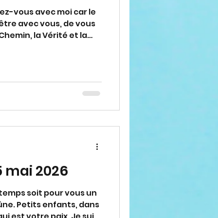
sez-vous avec moi car le
tre avec vous, de vous
 Chemin, la Vérité et la
tits enfants, et soyez
ficultés, et vous aurez
rez conscients que vous
 saurez tout offrir à
oubliez pas : je suis votre
rci d'avoir répondu à
bation ecclésiastique)
 mai 2026
 temps soit pour vous un
ûne. Petits enfants, dans
ui est votre paix. Je suis