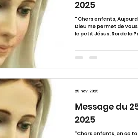
2025
" Chers enfants, Aujourd
Dieu me permet de vous
le petit Jésus, Roi de la P
comble de l’ardeur de l’a
chaque cœur soit sembl
temps de grâce; soyez d
courageux de l’amour de v
vous donne sa paix en c
d'avoir répondu à mon a
ecclésiastique)
25 nov. 2025
Message du 2
2025
"Chers enfants, en ce te