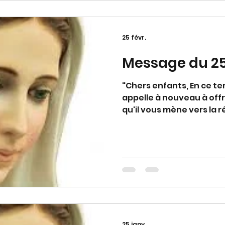
ecclésiastique)
25 févr.
Message du 25
"Chers enfants, En ce temps de grâce, je vous
appelle à nouveau à offri
qu'il vous mène vers la 
votre conversion personn
Dieu est proche de vous e
mais vous êtes endormis,
envoyée vers vous pour v
que vous rayonniez de 
printanière. Merci d'avo
(Avec approbation ecclé
25 janv.