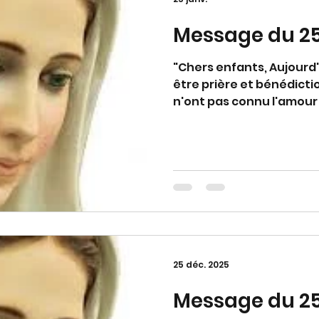
Message du 25
"Chers enfants, Aujourd'h
être prière et bénédicti
n'ont pas connu l'amour 
soyez différents des au
positives de prière et d
d'être, par votre vie, un
pour les autres. Je vous
maternelle et j'intercè
auprès de mon Fils Jésus
mon appel." (Avec appro
25 déc. 2025
Message du 2