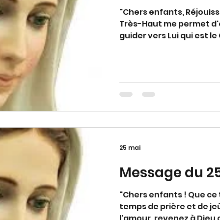
"Chers enfants, Réjouis
Très-Haut me permet d'ê
guider vers Lui qui est le
Vie. Réjouissez-vous, pe
joyeux même dans les dif
de la force, car vous se
êtes de passage, et vous
Dieu. C'est pourquoi ne l'
mère et je vous aime. Me
mon appel." (Avec appro
25 mai
Message du 25
"Chers enfants ! Que ce
temps de prière et de je
l'amour, revenez à Dieu q