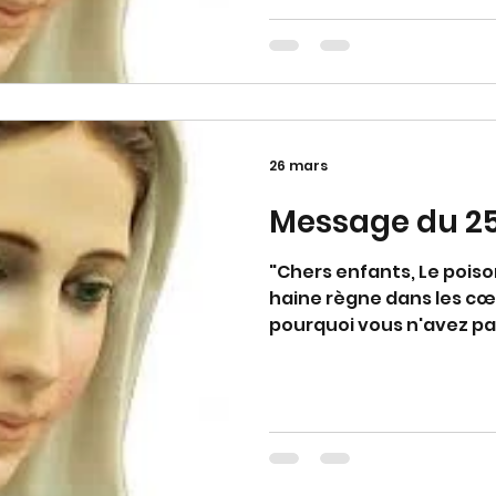
missionnaires de l’amour 
ici sur terre est brève et
avec vous pour vous guide
d'avoir répondu à mon a
26 mars
Message du 2
"Chers enfants, Le poiso
haine règne dans les cœ
pourquoi vous n'avez pas
petits enfants : soyez 
étendues vers tous ceux
Dans l'humilité, priez pour
réconciliation entre le
aille bien pour chaque h
d'avoir répondu à mon a