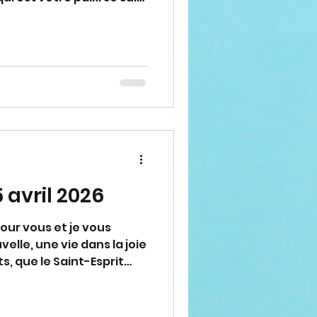
s, et je vous aime avec
. Merci d'avoir répondu
robation ecclésiastique)
 avril 2026
pour vous et je vous
elle, une vie dans la joie
ts, que le Saint-Esprit
our que vous soyez comme
 buvable et que, petits
Dieu et avec Dieu des