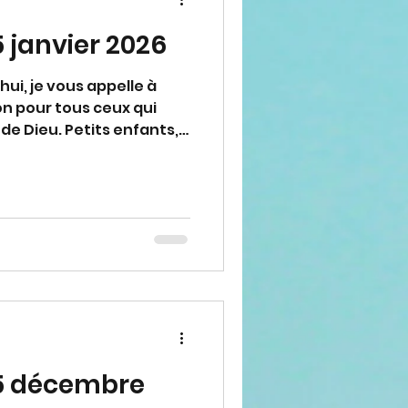
 janvier 2026
ui, je vous appelle à
on pour tous ceux qui
de Dieu. Petits enfants,
tres, des personnes
'amour envers Dieu, afin
 signe de l'amour de Dieu
 bénis de ma bénédiction
de pour chacun de vous
. Merci d'avoir répondu à
bation ecclésiastique)
5 décembre