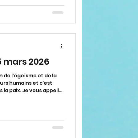
et de la paix. Votre vie
 c'est pourquoi je suis
r vers le Ciel. Merci
ppel." (Avec approbation
5 mars 2026
n de l'égoïsme et de la
urs humains et c'est
 la paix. Je vous appelle,
amour et mes mains
 que vous rencontrez.
 la paix et travaillez à la
s hommes, pour que ça
omme sur la terre. Merci
ppel." (Avec approbation