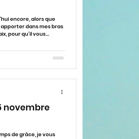
’hui encore, alors que
 apporter dans mes bras
aix, pour qu’il vous
mour et de paix, afin que
able à son Cœur en ce
es défenseurs résolus et
otre Dieu, afin qu’il
e temps de grâce. Merci
ppel." (Avec approbation
5 novembre
mps de grâce, je vous