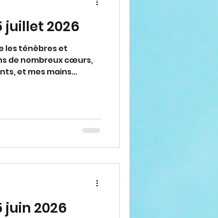
juillet 2026
e les ténèbres et
ans de nombreux cœurs,
ants, et mes mains
s enfants, mettez la
ieu visible dans votre
le soit pour vous un
ersion et à une vie
rt et il séduit les cœurs.
nel, je désire confier
 Fils Jésus, afin que lui,
 juin 2026