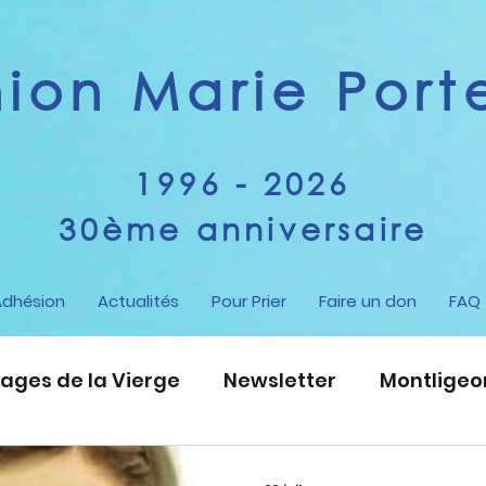
on Marie Porte
1996 - 2026
30ème anniversaire
Adhésion
Actualités
Pour Prier
Faire un don
FAQ
ages de la Vierge
Newsletter
Montligeo
piritualité
Enseignement