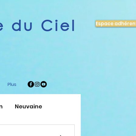
 du Ciel
Espace adhéren
Plus
n
Neuvaine