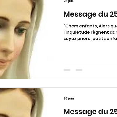
26 juil.
Message du 25 
"Chers enfants, Alors qu
l'inquiétude règnent d
soyez prière, petits enf
étendues d’amour. Petit
Sainte Écriture dans un l
famille et lisez-la, qu'el
encouragement à la conv
nouvelle, car Satan est fo
A travers mon cœur mater
vos cœurs au Cœur de mon
le Ressuscité, rè
26 juin
Message du 25