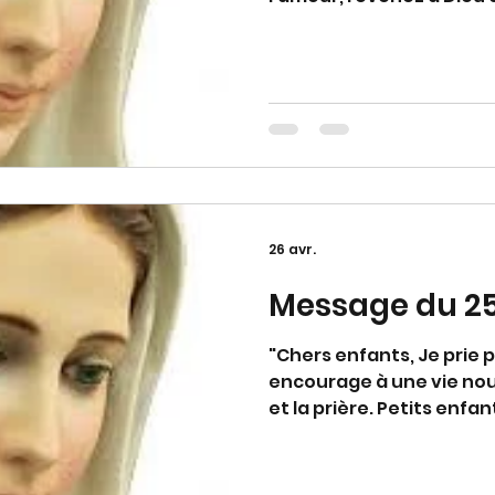
avec vous, petits enfant
ma tendresse maternelle
à mon appel." (Avec app
26 avr.
Message du 25
"Chers enfants, Je prie 
encourage à une vie nouv
et la prière. Petits enfan
vous comble de joie, p
une source d'eau pure et
enfants, vous soyez en 