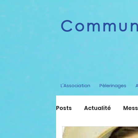
Communi
L'Association
Pèlerinages
Posts
Actualité
Mess
Histoire de l'Eglise
S