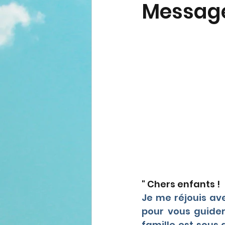
Message
" 
Chers enfants !
Je me réjouis ave
pour vous guider 
famille est sous 