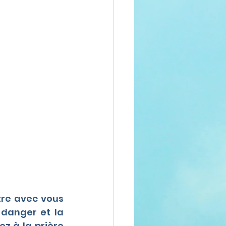
re avec vous 
danger et la 
z à la prière 