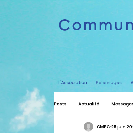
Communi
L'Association
Pèlerinages
Posts
Actualité
Messages 
CMPC
25 juin 2
Spiritualité
Enseigneme