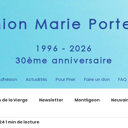
on Marie Porte
1996 - 2026
30ème anniversaire
Adhésion
Actualités
Pour Prier
Faire un don
FAQ
de la Vierge
Newsletter
Montligeon
Neuvai
024
1 min de lecture
nt