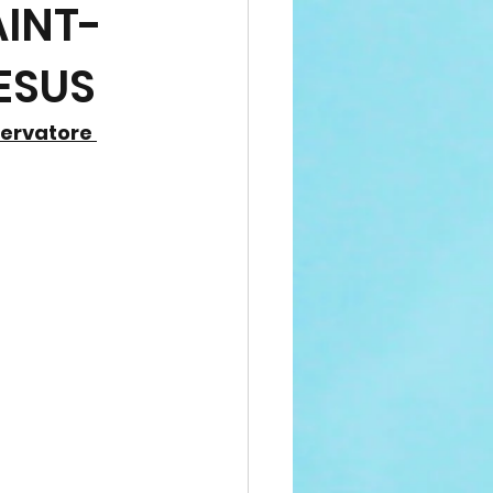
AINT-
ESUS
servatore 