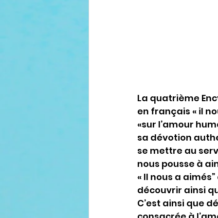
La quatrième Encyc
en français « il n
«sur l’amour huma
sa dévotion authen
se mettre au serv
nous pousse à aim
« Il nous a aimés”
découvrir ainsi q
C’est ainsi que d
consacrée à l’amo