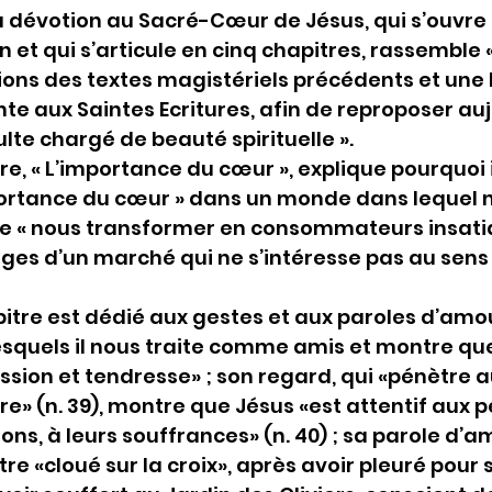
la dévotion au Sacré-Cœur de Jésus, qui s’ouvre 
 et qui s’articule en cinq chapitres, rassemble «
ions des textes magistériels précédents et une 
nte aux Saintes Ecritures, afin de reproposer auj
culte chargé de beauté spirituelle ».
e, « L’importance du cœur », explique pourquoi il
portance du cœur » dans un monde dans lequel 
 « nous transformer en consommateurs insatia
ges d’un marché qui ne s’intéresse pas au sens
tre est dédié aux gestes et aux paroles d’amour
esquels il nous traite comme amis et montre que 
sion et tendresse» ; son regard, qui «pénètre a
re» (n. 39), montre que Jésus «est attentif aux p
ns, à leurs souffrances» (n. 40) ; sa parole d’am
re «cloué sur la croix», après avoir pleuré pour 