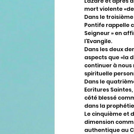
Lazare et après av
mort violente «de 
Dans le troisième 
Pontife rappelle 
Seigneur » en af
l’Evangile.
Dans les deux der
aspects que «la d
continuer à nous n
spirituelle perso
Dans le quatrième 
Ecritures Saintes,
côté blessé comme
dans la prophétie
Le cinquième et d
dimension commun
authentique au Cœ