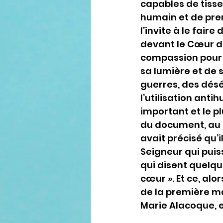
capables de tisser
humain et de pre
l’invite à le faire
devant le Cœur du
compassion pour ce
sa lumière et de s
guerres, des dés
l’utilisation anti
important et le pl
du document, au t
avait précisé qu’i
Seigneur qui puis
qui disent quelqu
cœur ». Et ce, alo
de la première m
Marie Alacoque, en