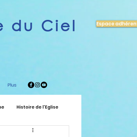
 du Ciel
Espace adhéren
Plus
ne
Histoire de l'Eglise