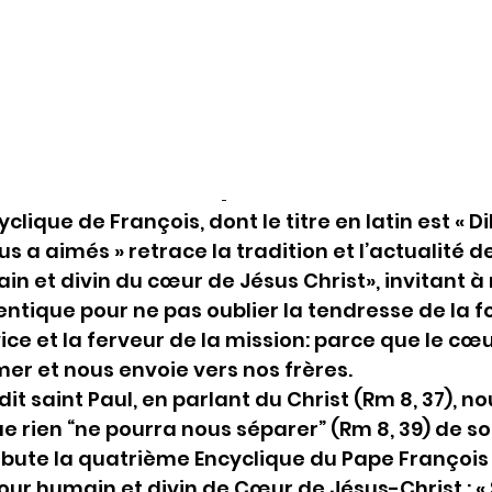
lique de François, dont le titre en latin est « Dil
ous a aimés » retrace la tradition et l’actualité d
in et divin du cœur de Jésus Christ», invitant à
tique pour ne pas oublier la tendresse de la foi,
ice et la ferveur de la mission: parce que le cœu
er et nous envoie vers nos frères.
 dit saint Paul, en parlant du Christ (Rm 8, 37), no
ue rien “ne pourra nous séparer” (Rm 8, 39) de so
ébute la quatrième Encyclique du Pape François 
ur humain et divin de Cœur de Jésus-Christ : «