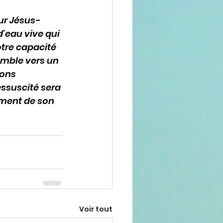
eur Jésus-
’eau vive qui 
tre capacité 
emble vers un 
ions 
ssuscité sera 
ement de son 
Voir tout