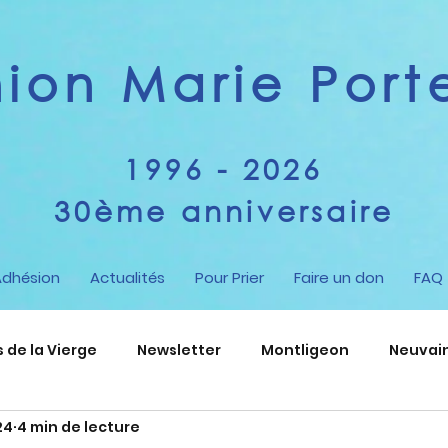
on Marie Porte
1996 - 2026
30ème anniversaire
Adhésion
Actualités
Pour Prier
Faire un don
FAQ
de la Vierge
Newsletter
Montligeon
Neuvai
24
4 min de lecture
nt