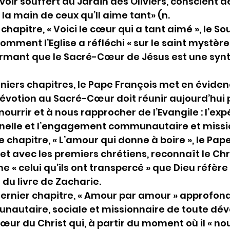
oir souffert au Jardin des Oliviers, conscient d
la main de ceux qu’Il aime tant» (n.
chapitre, « Voici le cœur qui a tant aimé », le So
comment l’Eglise a réfléchi « sur le saint mystèr
firmant que le Sacré-Cœur de Jésus est une syn
niers chapitres, le Pape François met en éviden
évotion au Sacré-Cœur doit réunir aujourd’hui 
ourrir et à nous rapprocher de l’Evangile : l’exp
nnelle et l’engagement communautaire et missio
chapitre, « L’amour qui donne à boire », le Pape r
 et avec les premiers chrétiens, reconnaît le Chri
 « celui qu’ils ont transpercé » que Dieu réfèr
 du livre de Zacharie.
ernier chapitre, « Amour par amour » approfondi
autaire, sociale et missionnaire de toute dév
ur du Christ qui, à partir du moment où il « no