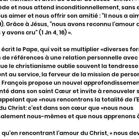
de et nous attend inconditionnellement, sans e
s aimer et nous offrir son amitié : “Il nous a aim
19). Grâce à Jésus, “nous avons reconnu l’amour 
 avons cru” (1 Jn 4, 16) ».
écrit le Pape, qui voit se multiplier «diverses fo
es de références à une relation personnelle avec 
ue le christianisme oublie souvent la tendresse de
t au service, la ferveur de la mission de perso
e François propose un nouvel approfondissement
nté dans son saint Cœur et invite à renouveler 
ppelant que «nous rencontrons la totalité de l’E
du Christ: c’est dans son cœur que «nous nous 
nalement nous-mêmes et que nous apprenons à
 qu’en rencontrant l’amour du Christ, « nous de