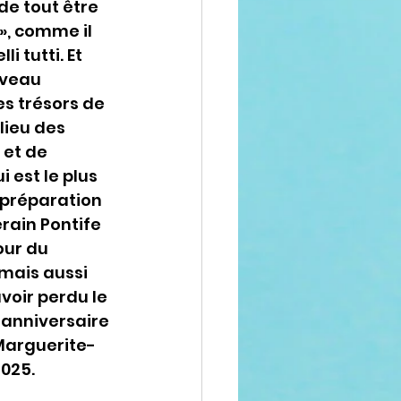
de tout être 
, comme il 
i tutti. Et 
uveau 
es trésors de 
lieu des 
et de 
 est le plus 
a préparation 
rain Pontife 
our du 
mais aussi 
voir perdu le 
 anniversaire 
Marguerite-
2025.