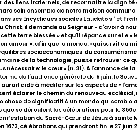
 des liens fraternels, de reconnaître la dignité 
ndre soin ensemble de notre maison commune »
 dans ses Encycliques sociales Laudato si’ et Fratell
 Christ, il demande au Seigneur « d’avoir à no
tte terre blessée » et qu’Il répande sur elle « l
on amour », afin que le monde, «qui survit au mi
équilibres socioéconomiques, du consumérisme 
humaine de la technologie, puisse retrouver ce qui
us nécessaire: le cœur» (n. 31). A l’annonce de l
erme de l’audience générale du 5 juin, le Souve
l aurait aidé à méditer sur les aspects de « l’am
sent éclairer le chemin du renouveau ecclésial, 
e chose de significatif à un monde qui semble a
rs que se déroulent les célébrations pour le 350e
anifestation du Sacré-Cœur de Jésus à sainte 
 1673, célébrations qui prendront fin le 27 juin 