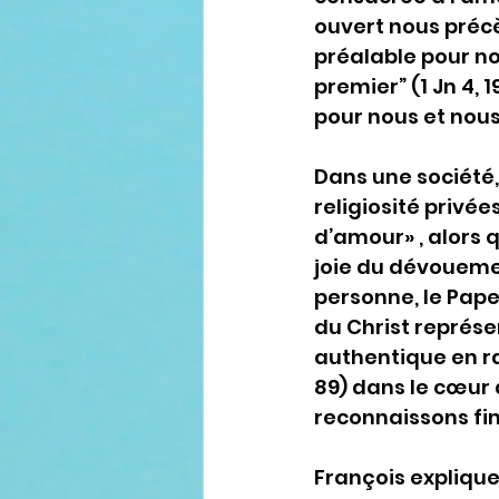
ouvert nous précè
préalable pour nou
premier” (1 Jn 4, 
pour nous et nous y
Dans une société, 
religiosité privé
d’amour» , alors q
joie du dévouemen
personne, le Pap
du Christ représe
authentique en ra
89) dans le cœur 
reconnaissons fi
François explique