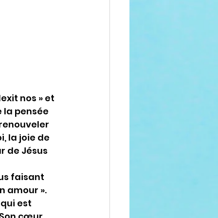
exit nos » et 
e la pensée 
 renouveler 
 la joie de 
r de Jésus 
us faisant 
n amour ». 
qui est 
 Son cœur 