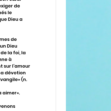
xiger de 
és le 
que Dieu a 
rmes de 
un Dieu 
 la foi, la 
nne à 
 sur l’amour 
sa dévotion 
vangile» (n. 
 aimer».
venons 