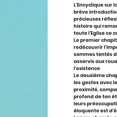
L’Encyclique sur 
brève introduction
précieuses réflex
histoire qui remo
toute l’Eglise ce 
Le premier chapitr
redécouvrir l’im
sommes tentés de
asservis aux roua
l’existence
Le deuxième chapi
les gestes avec l
proximité, compas
profond de ton êt
leurs préoccupatio
éloquente est d’êt