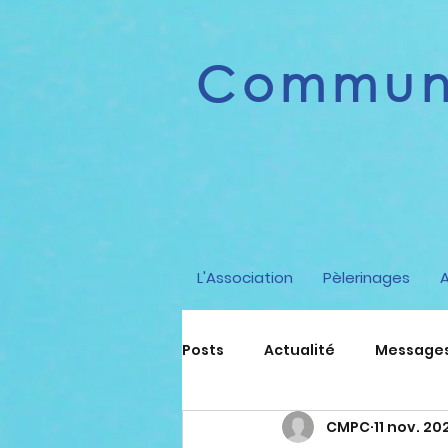
Communi
L'Association
Pèlerinages
Posts
Actualité
Messages 
CMPC
11 nov. 20
Spiritualité
Enseigneme