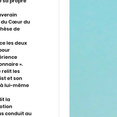
e sa propre 
uverain 
e du Cœur du 
thèse de 
ce les deux 
pour 
érience 
nnaire ». 
elit les 
st et son 
e à lui-même 
t la 
otion 
us conduit au 