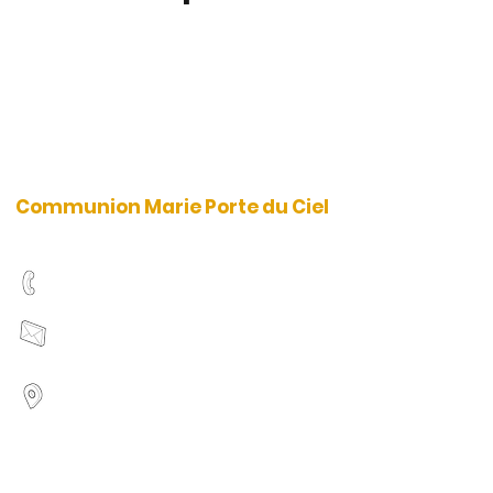
Communion Marie Porte du Ciel
01 48 48 95 95
contact.cmpc@gmail.com
93320 Les Pavillons-sous-Bois,
France